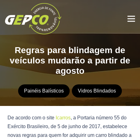
Regras para blindagem de
veículos mudarão a partir de
agosto
Painéis Balísticos
Vidros Blindados
De acordo com o site
Icarros
, a Portaria número 55 do
Exército Brasileiro, de 5 de junho de 2017, estabelece
novas regras para quem for adquirir um carro blindado a