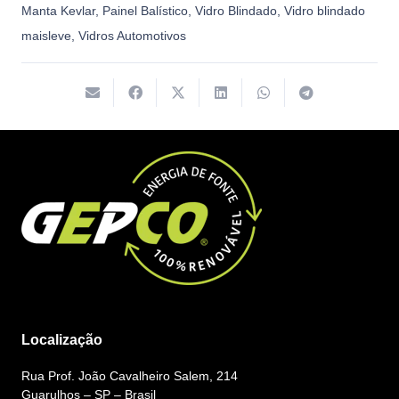
Manta Kevlar
,
Painel Balístico
,
Vidro Blindado
,
Vidro blindado
maisleve
,
Vidros Automotivos
Localização
Rua Prof. João Cavalheiro Salem, 214
Guarulhos – SP – Brasil