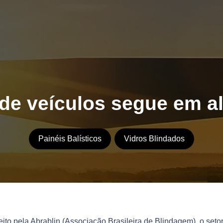
e veículos segue em al
Painéis Balísticos
Vidros Blindados
to pela Abrablin (Associação Brasileira de Blindagem), o seto