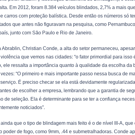
lta. Em 2012, foram 8.384 veículos blindados, 2,7% a mais qu
 de carros com proteção balística. Desde então os números só 
tados que antes não figuravam na pesquisa, como Pernambuco,
 país, junto com São Paulo e Rio de Janeiro.
Abrablin, Christian Conde, a alta do setor permaneceu, apesar
violência que vemos nas cidades: “o fator primordial para isso
, ele ressalta a importância quanto à qualidade da escolha da 
 vezes: “O primeiro e mais importante passo nessa busca de ma
 serviço. É preciso checar se ela está devidamente regularizada
 antes de escolher a empresa, lembrando que a garantia de seg
o de seleção. Ela é determinante para se ter a confiança nece
ntemente noticiados”.
inda que o tipo de blindagem mais feito é o de nível III-A, que 
to poder de fogo, como 9mm, .44 e submetralhadoras. Conde a