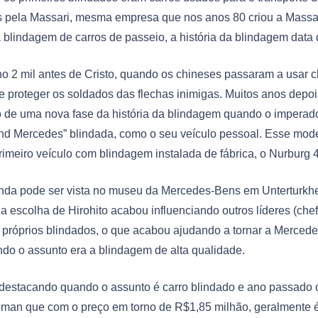
os pela Massari, mesma empresa que nos anos 80 criou a Massa
 blindagem de carros de passeio, a história da blindagem data 
o 2 mil antes de Cristo, quando os chineses passaram a usar 
de proteger os soldados das flechas inimigas. Muitos anos depo
io de uma nova fase da história da blindagem quando o imperad
nd Mercedes” blindada, como o seu veículo pessoal. Esse model
imeiro veículo com blindagem instalada de fábrica, o Nurburg 
ainda pode ser vista no museu da Mercedes-Bens em Unterturkhe
escolha de Hirohito acabou influenciando outros líderes (chef
 próprios blindados, o que acabou ajudando a tornar a Merce
ndo o assunto era a blindagem de alta qualidade.
destacando quando o assunto é carro blindado e ano passado
lman que com o preço em torno de R$1,85 milhão, geralmente é