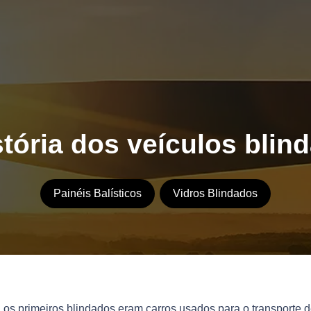
stória dos veículos blin
Painéis Balísticos
Vidros Blindados
os primeiros blindados eram carros usados para o transporte d