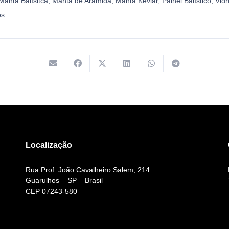
Manta Balísitca
,
Manta de Aramida
,
Manta Kevlar
,
Painel Balístico
,
Vidr
os
Localização
Rua Prof. João Cavalheiro Salem, 214
Guarulhos – SP – Brasil
CEP 07243-580