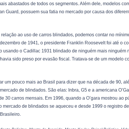
ais abastados de todos os segmentos. Além dele, modelos co
an Guard, possuem sua fatia no mercado por causa dos diferent
relação ao uso de carros blindados, podemos contar no mínim
dezembro de 1941, o presidente Franklin Roosevelt foi até o co
ixo usando o Cadillac 1931 blindado de ninguém mais ninguém
havia sido preso por evasão fiscal. Tratava-se de um modelo 
tar um pouco mais ao Brasil para dizer que na década de 90, al
ercado de blindados. São elas: Inbra, G5 e a americana O’Ga
e 30 carros mensais. Em 1996, quando a O’gara mostrou ao pú
o mercado de blindados se aqueceu e desde 1999 o registro des
Brasileiro.