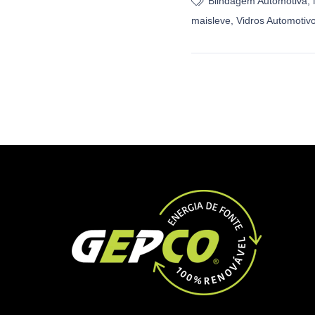
Blindagem Automotiva
,
maisleve
,
Vidros Automotiv