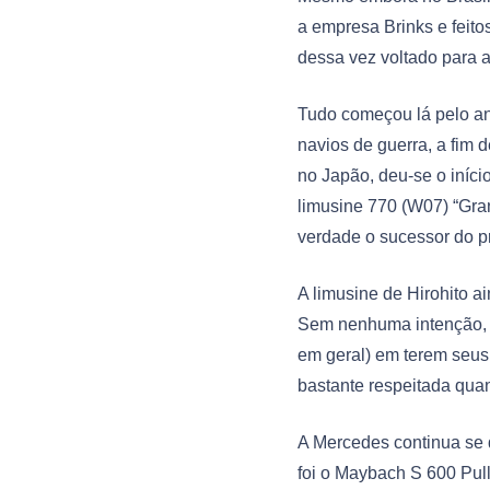
a empresa Brinks e feit
dessa vez voltado para a
Tudo começou lá pelo an
navios de guerra, a fim 
no Japão, deu-se o iníc
limusine 770 (W07) “Gra
verdade o sucessor do pr
A limusine de Hirohito 
Sem nenhuma intenção, a 
em geral) em terem seus
bastante respeitada qua
A Mercedes continua se 
foi o Maybach S 600 Pul